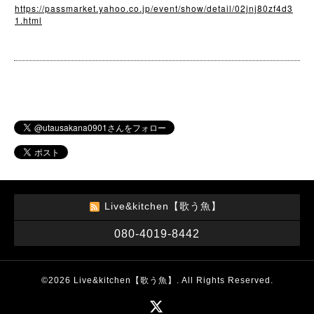
https://passmarket.yahoo.co.jp/event/show/detail/02jnj80zf4d3
1.html
Live&kitchen【歌う魚】
080-4019-8442
©2026
Live&kitchen【歌う魚】
. All Rights Reserved.