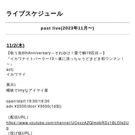
ライブスケジュール
past live(2023年11月〜)
11/2(木)
6thAnniversary
19
【歌う魚
～それゆけ！愛で鯛
匹目～】
10
『イカワナイトパーラー
～遂に演っちゃうどきどき初ワンマン！
～』
act
)
イカワマイ
展示)
imy
曖昧で
なアイマイ展
open/start 19:00/19:30
adv ¥2500/door ¥3000
1d
(
別)
URL
［配信
］
https://www.youtube.com/channel/UCpxzAZQlmqbRDz1BLDts2U
g
URL
［投げ銭
］