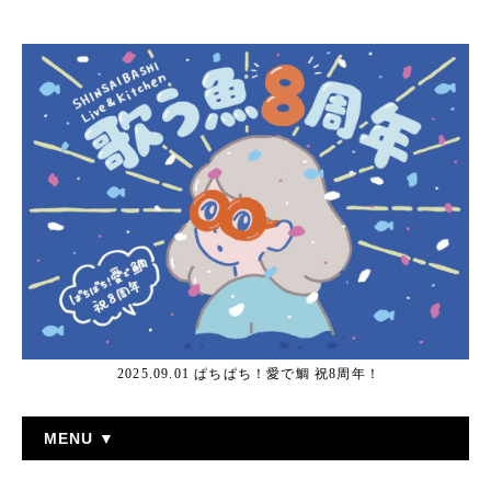
2025.09.01 ぱちぱち！愛で鯛 祝8周年！
MENU ▼