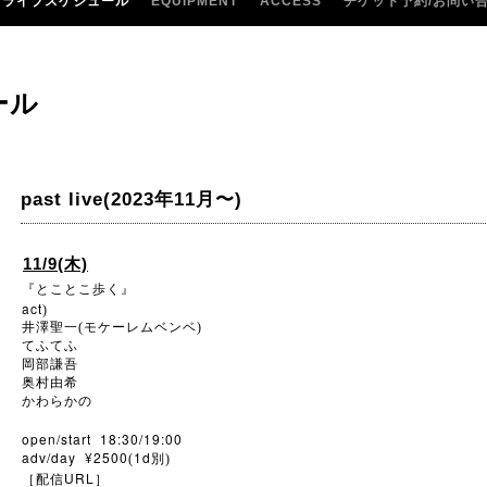
ライブスケジュール
EQUIPMENT
ACCESS
チケット予約/お問い
ール
past live(2023年11月〜)
11/9(木)
『とことこ歩く』
act
)
井澤聖一(モケーレムベンベ)
てふてふ
岡部謙吾
奥村由希
かわらかの
open/start 18:30/19:00
adv/day ¥2500
1d
(
別)
URL
［配信
］