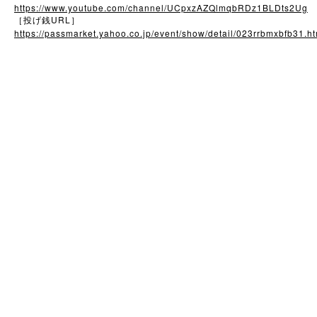
https://www.youtube.com/channel/UCpxzAZQlmqbRDz1BLDts2Ug
URL
［投げ銭
］
https://passmarket.yahoo.co.jp/event/show/detail/023rrbmxbfb31.ht