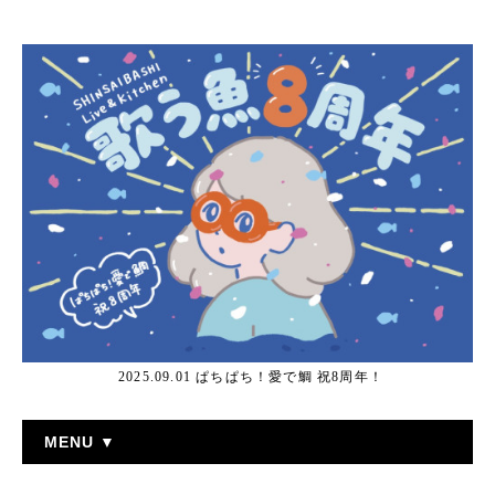
2025.09.01 ぱちぱち！愛で鯛 祝8周年！
MENU ▼