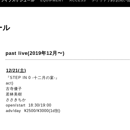
ライブスケジュール
EQUIPMENT
ACCESS
チケット予約/お問い
ール
past live(2019年12月〜)
12/21(土)
『STEP IN 0 -十二月の宴-』
act)
古寺優子
若林美樹
ささきちか
open/start 18:30/19:00
adv/day ¥2500/¥3000(1d別)