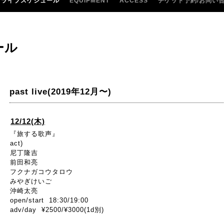
ライブスケジュール
EQUIPMENT
ACCESS
チケット予約/お問い
ール
past live(2019年12月〜)
12/12(木)
『旅する歌声』
act)
尼丁隆吉
前田和亮
フクナガコウタロウ
みやぎけいご
沖崎太亮
open/start 18:30/19:00
adv/day ¥2500/¥3000(1d別)