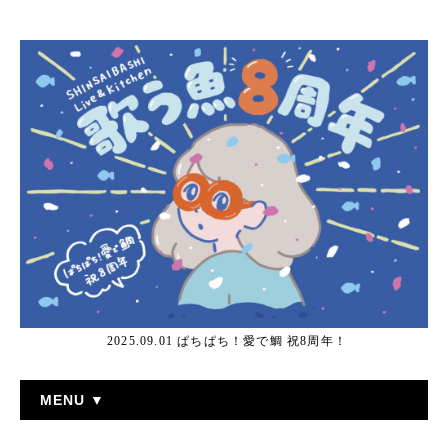
2025.09.01 ぱちぱち！愛で鯛 祝8周年！
MENU ▼