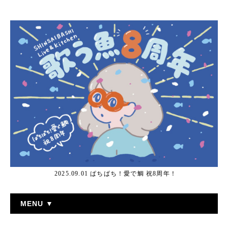
2025.09.01 ぱちぱち！愛で鯛 祝8周年！
MENU ▼