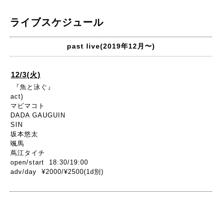
ライブスケジュール
past live(2019年12月〜)
12/3(火)
『魚と泳ぐ』
act)
マビマコト
DADA GAUGUIN
SIN
坂本悠太
颯馬
蔦江タイチ
open/start 18:30/19:00
adv/day ¥2000/¥2500(1d別)