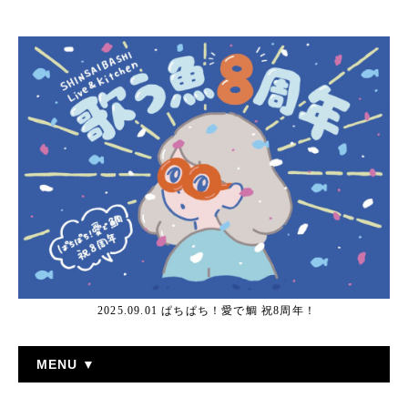
2025.09.01 ぱちぱち！愛で鯛 祝8周年！
MENU ▼