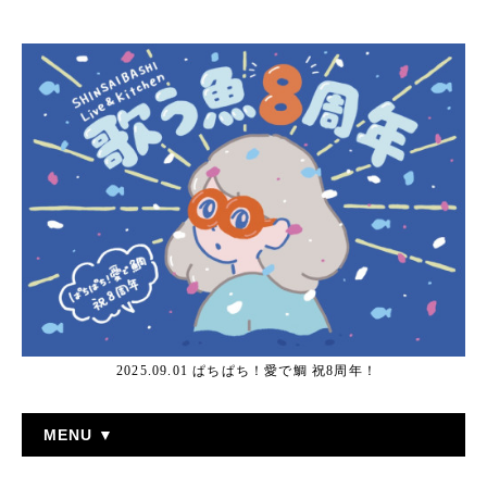
2025.09.01 ぱちぱち！愛で鯛 祝8周年！
MENU ▼