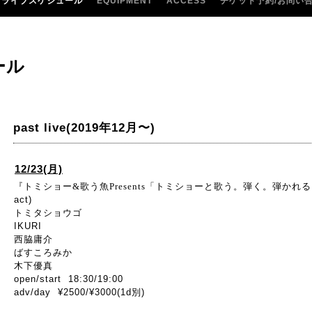
ライブスケジュール
EQUIPMENT
ACCESS
チケット予約/お問い
ール
past live(2019年12月〜)
12/23(月)
『トミショー&歌う魚Presents「トミショーと歌う。弾く。弾かれ
act)
トミタショウゴ
IKURI
西脇庸介
ばすころみか
木下優真
open/start 18:30/19:00
adv/day ¥2500/¥3000(1d別)