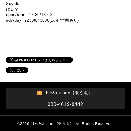
Sayaka
はるか
open/start 17:30/18:00
adv/day ¥2500/¥3000(1d別/学割あり)
Live&kitchen【歌う魚】
080-4019-8442
©2026
Live&kitchen【歌う魚】
. All Rights Reserved.