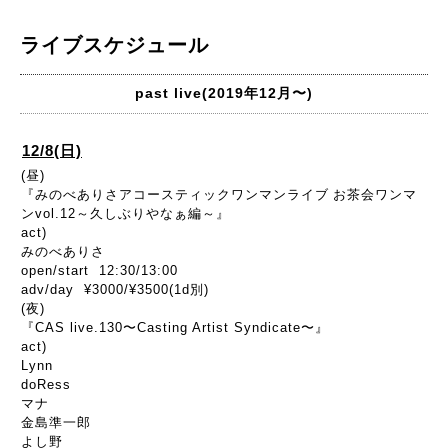
ライブスケジュール
past live(2019年12月〜)
12/8(日)
(昼)
『
みのべありさアコースティックワンマンライブ
お茶会ワンマ
ン
vol.12
～久しぶりやなぁ編～
』
act)
みのべありさ
open/start 12:30/13:00
adv/day ¥3000/¥3500(1d別)
(夜)
『CAS live.130〜Casting Artist Syndicate〜』
act)
Lynn
doRess
マナ
金島準一郎
よし野