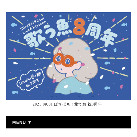
2025.09.01 ぱちぱち！愛で鯛 祝8周年！
MENU ▼