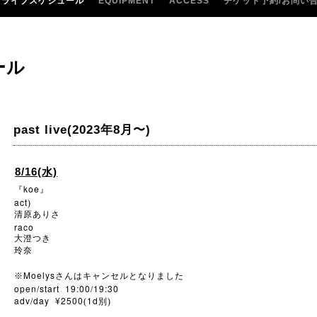
ライブスケジュール
EQUIPMENT
ACCESS
チケット予約/お問い
ール
past live(2023年8月〜)
8/16(水)
koe
『
』
act
)
清原ありさ
raco
大澄つき
玲奈
Moelys
※
さんはキャンセルとなりました
open/start 19:00/19:30
adv/day ¥2500
1d
(
別)