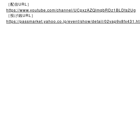
URL
［配信
］
https://www.youtube.com/channel/UCpxzAZQlmqbRDz1BLDts2Ug
URL
［投げ銭
］
https://passmarket.yahoo.co.jp/event/show/detail/02vap9x8fx431.h