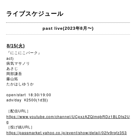
ライブスケジュール
past live(2023年8月〜)
8/15(火)
『にこにこパーク』
act
)
病気マサノリ
あさじ
岡部謙吾
藤山拓
たかはしゆうか
open/start 18:30/19:00
adv/day ¥2500
1d
(
別)
URL
［配信
］
https://www.youtube.com/channel/UCpxzAZQlmqbRDz1BLDts2U
g
URL
［投げ銭
］
https://passmarket.yahoo.co.jp/event/show/detail/02fv9rqfz353