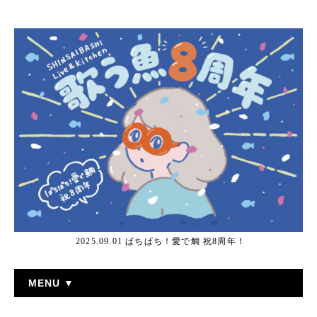
2025.09.01 ぱちぱち！愛で鯛 祝8周年！
MENU ▼