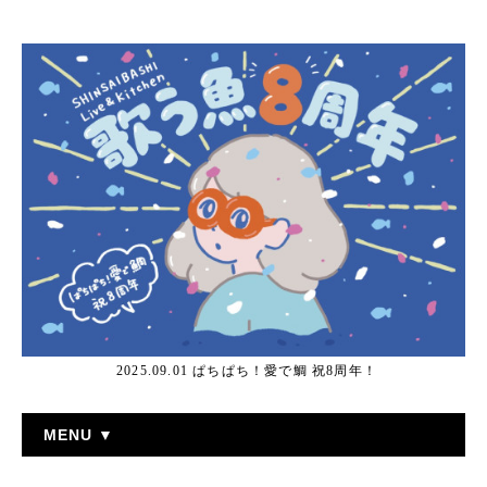
2025.09.01 ぱちぱち！愛で鯛 祝8周年！
MENU ▼