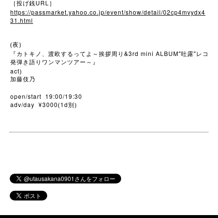
URL
［投げ銭
］
https://passmarket.yahoo.co.jp/event/show/detail/02cp4mvydx4
31.html
(夜)
&3rd mini ALBUM"
"
『カトキノ、渡欧するってよ～挨拶周り
吐露
レコ
発弾き語りワンマンツアー～』
act
)
加藤伎乃
open/start 19:00/19:30
adv/day ¥3000
1d
(
別)