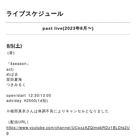
ライブスケジュール
past live(2023年8月〜)
8/5(土)
(昼)
4season
『
』
act
)
めばゑ
室田夏海
つきみるく
open/start 12:30/13:00
adv/day ¥2500
1d
(
別)
※
植田真衣さんは体調不良によりキャンセルとなりました
URL
［配信
］
https://www.youtube.com/channel/UCpxzAZQlmqbRDz1BLDts2U
g