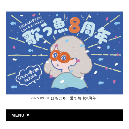
2025.09.01 ぱちぱち！愛で鯛 祝8周年！
MENU ▼