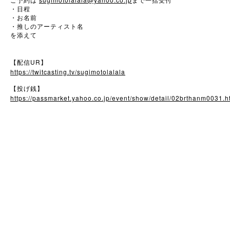
ご予約は
まで一括受付
・日程
・お名前
・推しのアーティスト名
を添えて
UR
【配信
】
https://twitcasting.tv/sugimotolalala
【投げ銭】
https://passmarket.yahoo.co.jp/event/show/detail/02brthanm0031.h