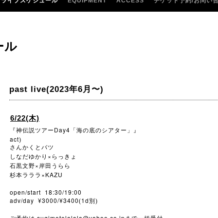
ライブスケジュール
EQUIPMENT
ACCESS
チケット予約/お問い
ール
past live(2023年6月〜)
6/22(木)
Day4
『神伝説ツアー
「海の底のシアター」』
act
)
さんかくとバツ
×
しなだゆかり
らっきょ
×
石黒文野
岸田うらら
×KAZU
杉本ラララ
open/start 18:30/19:00
adv/day ¥3000/¥3400
1d
(
別)
sugimotolalala@yahoo.co.jp