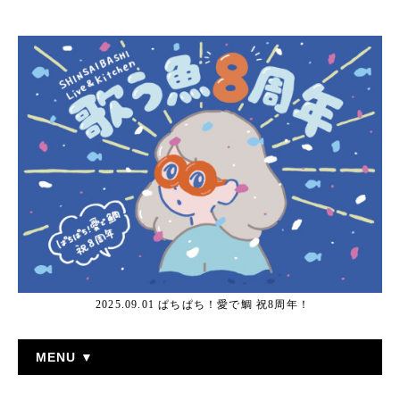
2025.09.01 ぱちぱち！愛で鯛 祝8周年！
MENU ▼