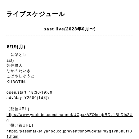
ライブスケジュール
past live(2023年6月〜)
6/19(月)
!
『音楽と
』
act
)
芳仲悠人
なかのたいき
こばやしゆうと
KUBOTIN.
open/start 18:30/19:00
adv/day ¥2500
1d
(
別)
URL
［配信
］
https://www.youtube.com/channel/UCpxzAZQlmqbRDz1BLDts2U
g
URL
［投げ銭
］
https://passmarket.yahoo.co.jp/event/show/detail/02q1vh5hut13
1.html