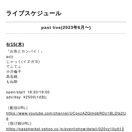
ライブスケジュール
past live(2023年6月〜)
6/15(木)
『お魚とカンパイ！』
act
)
じゃっく(イヌガヨ)
てふてふ
小川倫子
高岳銘
もね助
open/start 18:30/19:00
adv/day ¥2500
1d
(
別)
URL
［配信
］
https://www.youtube.com/channel/UCpxzAZQlmqbRDz1BLDts2U
g
URL
［投げ銭
］
https://passmarket.yahoo.co.jp/event/show/detail/020vz10utt13