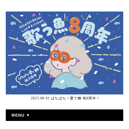
2025.09.01 ぱちぱち！愛で鯛 祝8周年！
MENU ▼