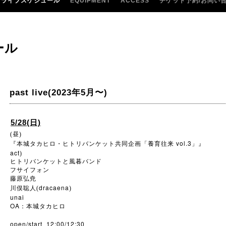
ライブスケジュール
EQUIPMENT
ACCESS
チケット予約/お問い
ール
past live(2023年5月〜)
5/28(日)
(昼)
vol.3
『本城タカヒロ・ヒトリバンケット共同企画「養育往来
」』
act
)
ヒトリバンケットと風暮バンド
フサイフォン
藤原弘尭
dracaena
川俣聡人(
)
unai
OA
：本城タカヒロ
open/start 12:00/12:30