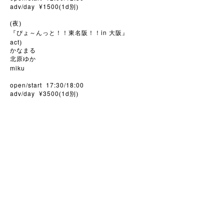
adv/day ¥1500
1d
(
別)
(夜)
in
『ぴょ～んっと！！東名阪！！
大阪』
act
)
かなまる
北原ゆか
miku
open/start 17:30/18:00
adv/day ¥3500
1d
(
別)