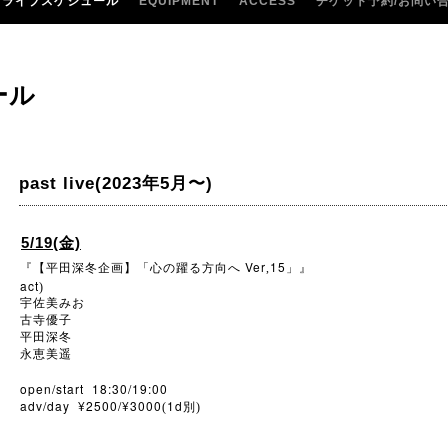
ライブスケジュール
EQUIPMENT
ACCESS
チケット予約/お問い
ール
past live(2023年5月〜)
5/19(金)
Ver
15
『【平田深冬企画】「心の躍る方向へ
,
」』
act
)
宇佐美みお
古寺優子
平田深冬
永恵美遥
open/start 18:30/19:00
adv/day ¥2500/¥3000
1d
(
別)