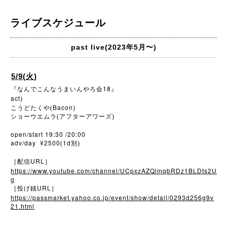
ライブスケジュール
past live(2023年5月〜)
5/9(火)
18
『なんでこんなうまいんやろ会
』
act
)
Bacon
こうどたくや(
)
ショーウエムラ(アフターアワーズ)
open/start 19:30 /20:00
adv/day ¥2500
1d
(
別)
URL
［配信
］
https://www.youtube.com/channel/UCpxzAZQlmqbRDz1BLDts2U
g
URL
［投げ銭
］
https://passmarket.yahoo.co.jp/event/show/detail/0293d256g9v
21.html