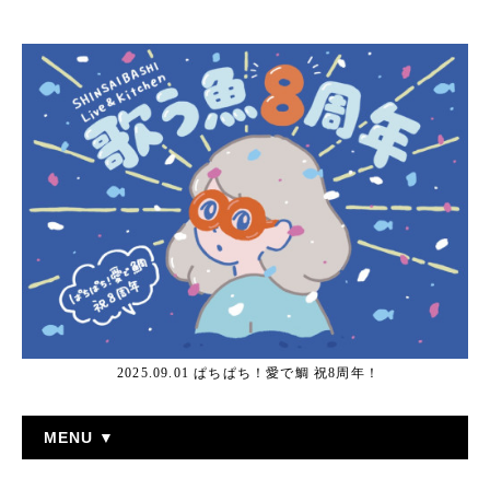
2025.09.01 ぱちぱち！愛で鯛 祝8周年！
MENU ▼