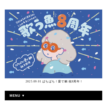
2025.09.01 ぱちぱち！愛で鯛 祝8周年！
MENU ▼