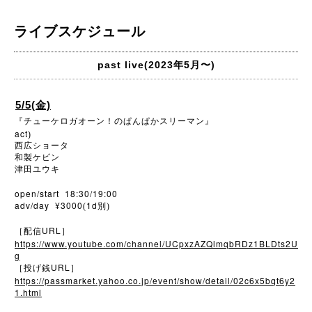
ライブスケジュール
past live(2023年5月〜)
5/5(金)
『チューケロガオーン！のぱんぱかスリーマン』
act
)
西広ショータ
和製ケビン
津田ユウキ
open/start 18:30/19:00
adv/day ¥3000
1d
(
別)
URL
［配信
］
https://www.youtube.com/channel/UCpxzAZQlmqbRDz1BLDts2U
g
URL
［投げ銭
］
https://passmarket.yahoo.co.jp/event/show/detail/02c6x5bqt6y2
1.html