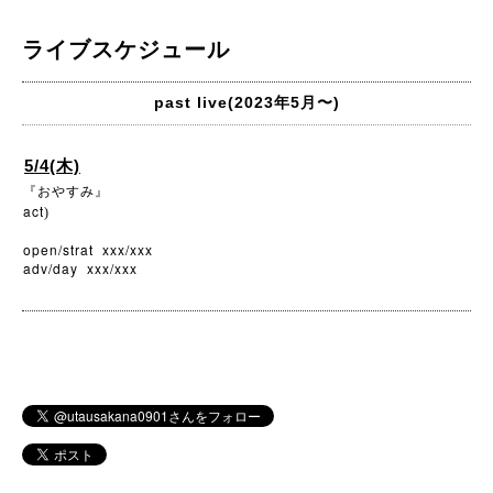
ライブスケジュール
past live(2023年5月〜)
5/4(木)
『おやすみ』
act
)
open/strat xxx/xxx
adv/day xxx/xxx