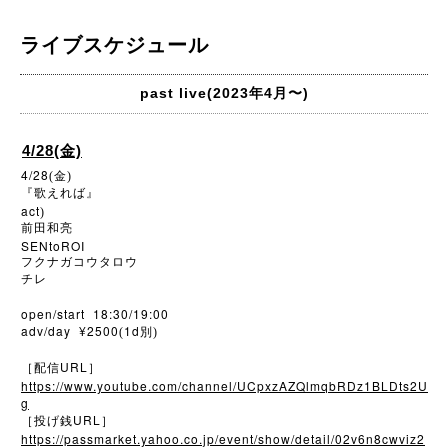
ライブスケジュール
past live(2023年4月〜)
4/28(金)
4/28
(金)
『歌えれば』
act
)
前田和亮
SENtoROI
フクナガコウタロウ
チレ
open/start 18:30/19:00
adv/day ¥2500
1d
(
別)
URL
［配信
］
https://www.youtube.com/channel/UCpxzAZQlmqbRDz1BLDts2U
g
URL
［投げ銭
］
https://passmarket.yahoo.co.jp/event/show/detail/02v6n8cwviz2