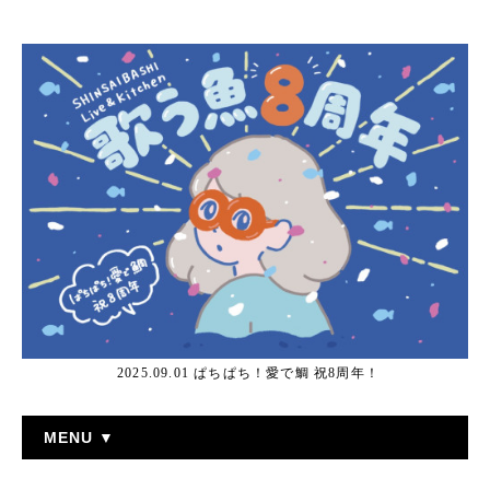
2025.09.01 ぱちぱち！愛で鯛 祝8周年！
MENU ▼