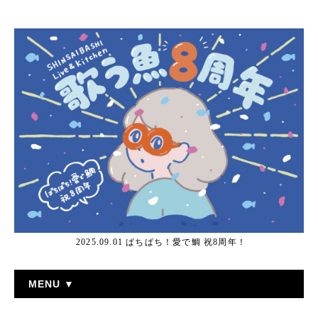
2025.09.01 ぱちぱち！愛で鯛 祝8周年！
MENU ▼