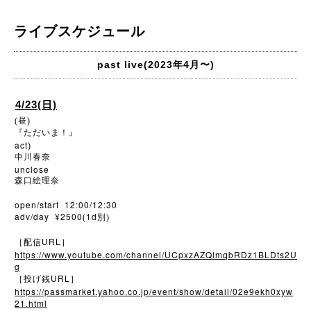
ライブスケジュール
past live(2023年4月〜)
4/23(日)
(昼)
『ただいま！』
act
)
中川春奈
unclose
森口絵理奈
open/start 12:00/12:30
adv/day ¥2500
1d
(
別)
URL
［配信
］
https://www.youtube.com/channel/UCpxzAZQlmqbRDz1BLDts2U
g
URL
［投げ銭
］
https://passmarket.yahoo.co.jp/event/show/detail/02e9ekh0xyw
21.html