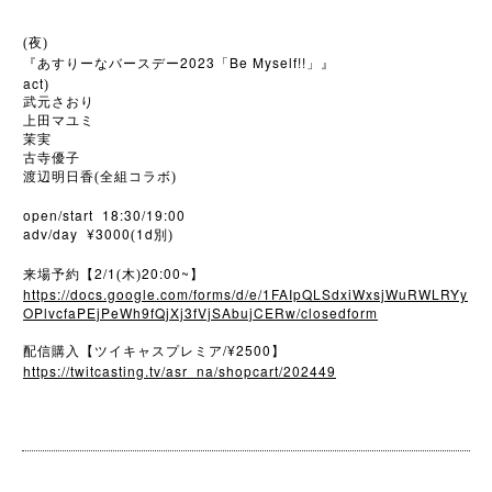
(夜)
2023
Be Myself!!
『あすりーなバースデー
「
」』
act
)
武元さおり
上田マユミ
茉実
古寺優子
渡辺明日香(全組コラボ)
open/start 18:30/19:00
adv/day ¥3000
1d
(
別)
2/1
20:00~
来場予約【
(木)
】
https://docs.google.com/forms/d/e/1FAIpQLSdxiWxsjWuRWLRYy
OPlvcfaPEjPeWh9fQjXj3fVjSAbujCERw/closedform
/¥2500
配信購入【ツイキャスプレミア
】
https://twitcasting.tv/asr_na/shopcart/202449