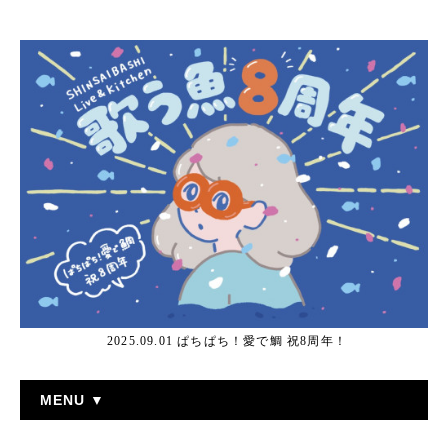
2025.09.01 ぱちぱち！愛で鯛 祝8周年！
MENU ▼