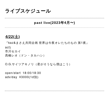
ライブスケジュール
past live(2023年4月〜)
4/22(土)
kaz&
1
『
まさえ共同企画
世界は今夜オレたちのもの
第
夜』
act
)
市川セカイ
髙橋レオ（ドン・タカハシ）
O.G.
サイツアキノリ（君がそうなら僕はこう）
open/start 18:00/18:30
adv/day ¥3000
1d
(
別)