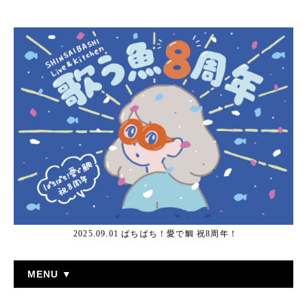
2025.09.01 ぱちぱち！愛で鯛 祝8周年！
MENU ▼