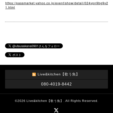
https://passmarket.yahoo.co.jp/event/show/detail/024vpn9bg9v2
1.html
Live&kitchen【歌う魚】
080-4019-8442
©2026
Live&kitchen【歌う魚】
. All Rights Reserved.