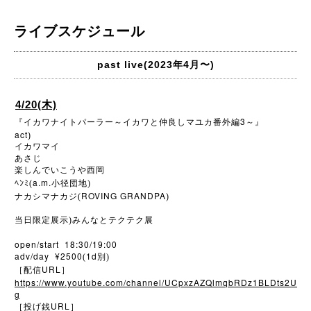
ライブスケジュール
past live(2023年4月〜)
4/20(木)
3
『イカワナイトパーラー～イカワと仲良しマユカ番外編
～』
act
)
イカワマイ
あさじ
楽しんでいこうや西岡
a.m.
ﾍﾝﾐ(
小径団地)
ROVING GRANDPA
ナカシマナカジ(
)
当日限定展示)みんなとテクテク展
open/start 18:30/19:00
adv/day ¥2500
1d
(
別)
URL
［配信
］
https://www.youtube.com/channel/UCpxzAZQlmqbRDz1BLDts2U
g
URL
［投げ銭
］