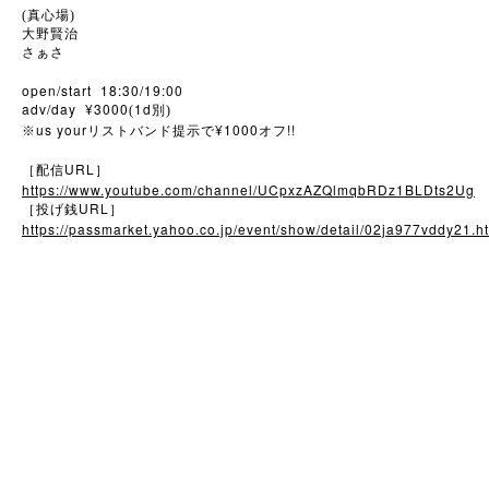
(真心場)
大野賢治
さぁさ
open/start 18:30/19:00
adv/day ¥3000
1d
(
別)
us your
¥1000
!!
※
リストバンド提示で
オフ
URL
［配信
］
https://www.youtube.com/channel/UCpxzAZQlmqbRDz1BLDts2Ug
URL
［投げ銭
］
https://passmarket.yahoo.co.jp/event/show/detail/02ja977vddy21.h