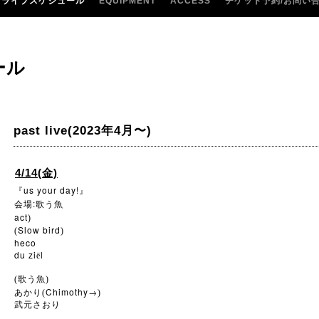
ライブスケジュール
EQUIPMENT
ACCESS
チケット予約/お問い
ール
past live(2023年4月〜)
4/14(金)
us your day!
『
』
:
会場
歌う魚
act
)
Slow bird
(
)
heco
du ziёl
(歌う魚)
Chimothy→
あかり(
)
武元さおり