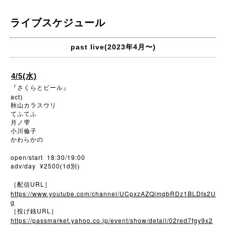
ライブスケジュール
past live(2023年4月〜)
4/5(水)
『さくらとビール』
act
)
秋山カラスウリ
てふてふ
月ノ雫
小川倫子
かわらかの
open/start 18:30/19:00
adv/day ¥2500
1d
(
別)
URL
［配信
］
https://www.youtube.com/channel/UCpxzAZQlmqbRDz1BLDts2U
g
URL
［投げ銭
］
https://passmarket.yahoo.co.jp/event/show/detail/02red7fgy9x2