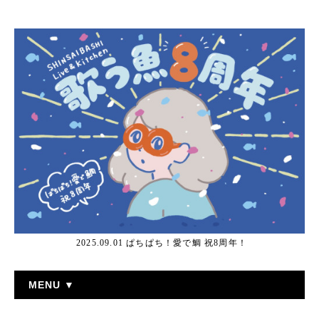
2025.09.01 ぱちぱち！愛で鯛 祝8周年！
MENU ▼