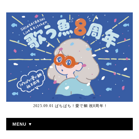
2025.09.01 ぱちぱち！愛で鯛 祝8周年！
MENU ▼