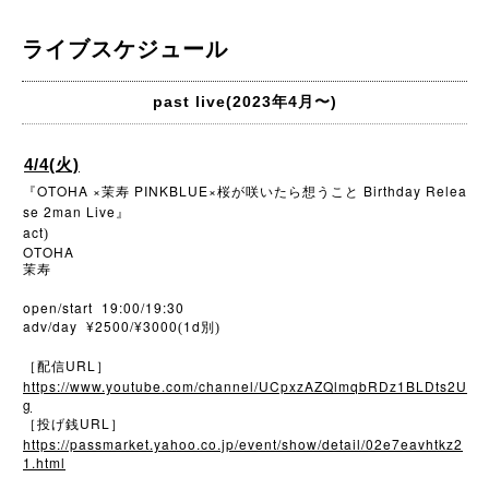
ライブスケジュール
past live(2023年4月〜)
4/4(火)
OTOHA ×
PINKBLUE×
Birthday Relea
『
茉寿
桜が咲いたら想うこと
se 2man Live
』
act
)
OTOHA
茉寿
open/start 19:00/19:30
adv/day ¥2500/¥3000
1d
(
別)
URL
［配信
］
https://www.youtube.com/channel/UCpxzAZQlmqbRDz1BLDts2U
g
URL
［投げ銭
］
https://passmarket.yahoo.co.jp/event/show/detail/02e7eavhtkz2
1.html