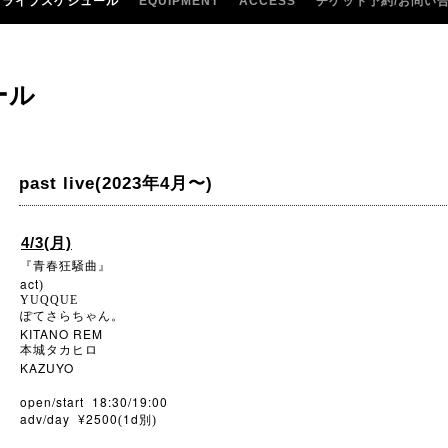
ライブスケジュール
EQUIPMENT
ACCESS
チケット予約/お問い
ール
past live(2023年4月〜)
4/3(月)
『青春狂騒曲』
act
)
YUQQUE
ぽてさらちゃん。
KITANO REM
本城タカヒロ
KAZUYO
open/start 18:30/19:00
adv/day ¥2500
1d
(
別)