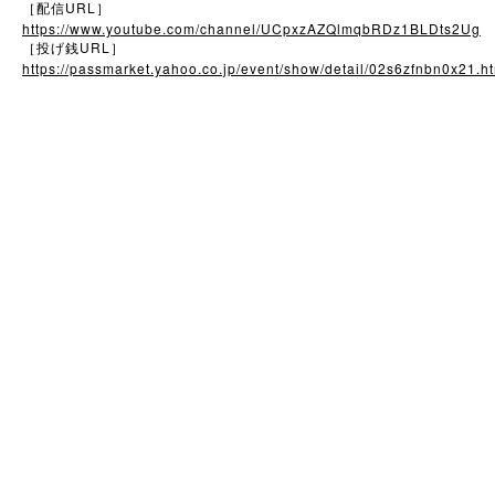
URL
［配信
］
https://www.youtube.com/channel/UCpxzAZQlmqbRDz1BLDts2Ug
URL
［投げ銭
］
https://passmarket.yahoo.co.jp/event/show/detail/02s6zfnbn0x21.h