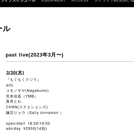
ライブスケジュール
EQUIPMENT
ACCESS
チケット予約/お問い
ール
past live(2023年3月〜)
3/30(木)
『もくもくクジラ』
act
)
Nagakumo
コモノサヤ(
)
YMB
宮本佳直（
）
真舟とわ
CHAN
(ステエションズ)
Sally cinnamon
鎌苅リョウ（
）
open/start 18:30/19:00
adv/day ¥2500
1d
(
別)