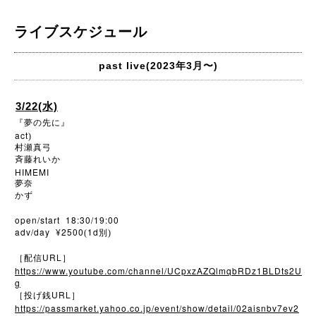
ライブスケジュール
past live(2023年3月〜)
3/22(水)
『夢の先に』
act
)
村瀬真弓
斉藤れいか
HIMEMI
夢奈
かず
open/start 18:30/19:00
adv/day ¥2500
1d
(
別)
URL
［配信
］
https://www.youtube.com/channel/UCpxzAZQlmqbRDz1BLDts2U
g
URL
［投げ銭
］
https://passmarket.yahoo.co.jp/event/show/detail/02aisnbv7ev2