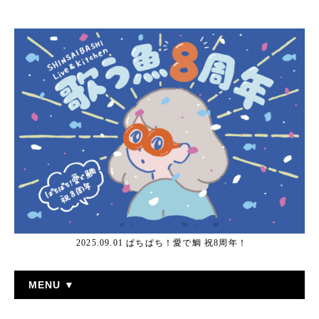
2025.09.01 ぱちぱち！愛で鯛 祝8周年！
MENU ▼