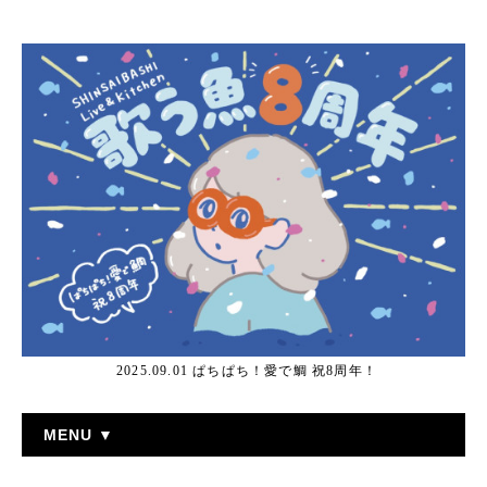
2025.09.01 ぱちぱち！愛で鯛 祝8周年！
MENU ▼