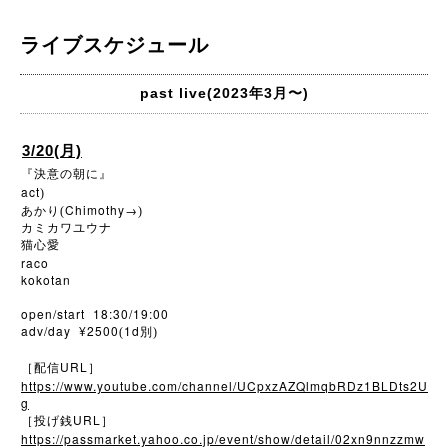
ライブスケジュール
past live(2023年3月〜)
3/20(月)
『決意の朝に』
act
)
Chimothy→
あかり(
)
カミカワユウナ
猫心愛
raco
kokotan
open/start 18:30/19:00
adv/day ¥2500
1d
(
別)
URL
［配信
］
https://www.youtube.com/channel/UCpxzAZQlmqbRDz1BLDts2U
g
URL
［投げ銭
］
https://passmarket.yahoo.co.jp/event/show/detail/02xn9nnzzmw