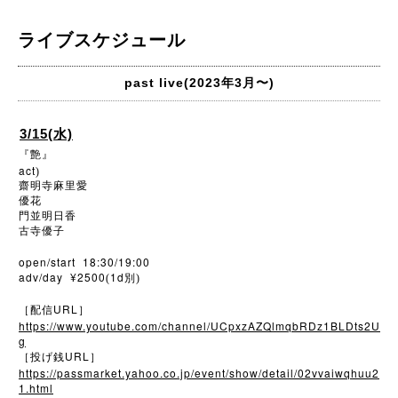
ライブスケジュール
past live(2023年3月〜)
3/15(水)
『艶』
act
)
齋明寺麻里愛
優花
門並明日香
古寺優子
open/start 18:30/19:00
adv/day ¥2500
1d
(
別)
URL
［配信
］
https://www.youtube.com/channel/UCpxzAZQlmqbRDz1BLDts2U
g
URL
［投げ銭
］
https://passmarket.yahoo.co.jp/event/show/detail/02vvaiwqhuu2
1.html