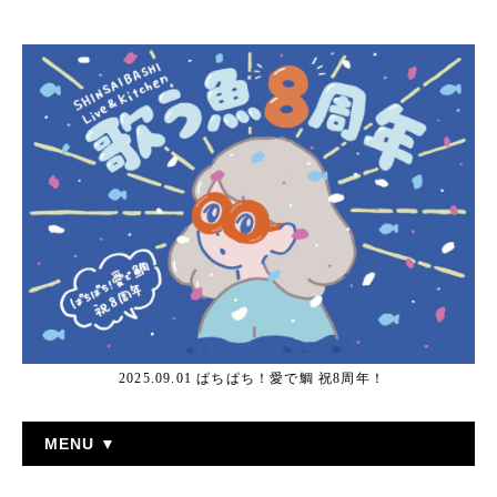
2025.09.01 ぱちぱち！愛で鯛 祝8周年！
MENU ▼