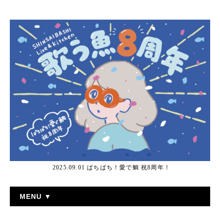
2025.09.01 ぱちぱち！愛で鯛 祝8周年！
MENU ▼