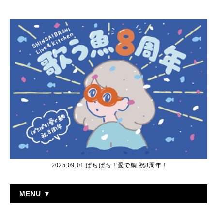
2025.09.01 ぱちぱち！愛で鯛 祝8周年！
MENU ▼