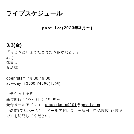
ライブスケジュール
past live(2023年3月〜)
3/3(金)
『りょうとりょうたとうたうさかなと。』
act
)
森良太
渡辺諒
open/start 18:30/19:00
adv/day ¥3500/¥4000
1d
(
別)
※
チケット予約
1/29
10:00
受付開始：
（日）
～
utausakana0901@gmail.com
受付メールアドレス：
4
※
名前(フルネーム）、メールアドレス、公演日、申込枚数（
枚ま
で）を明記してください。