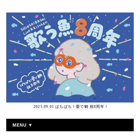
2025.09.01 ぱちぱち！愛で鯛 祝8周年！
MENU ▼