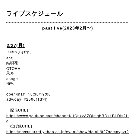
ライブスケジュール
past live(2023年2月〜)
2/27(月)
『待ちわびて』
act
)
結唄花
OTOHA
茉寿
asage
柚帆
open/start 18:30/19:00
adv/day ¥2500
1d
(
別)
URL
［配信
］
https://www.youtube.com/channel/UCpxzAZQlmqbRDz1BLDts2U
g
URL
［投げ銭
］
https://passmarket.yahoo.co.jp/event/show/detail/027sempvpzr2