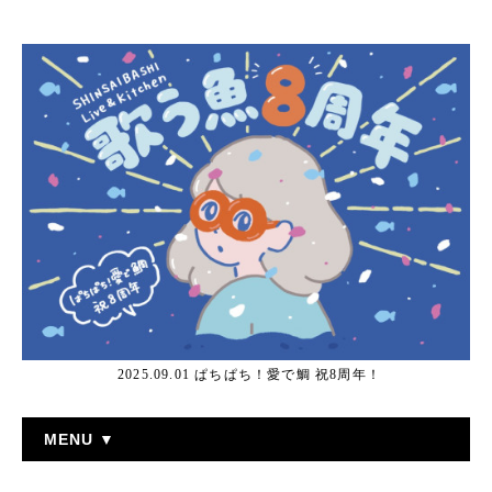
2025.09.01 ぱちぱち！愛で鯛 祝8周年！
MENU ▼