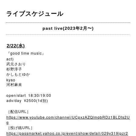
ライブスケジュール
past live(2023年2月〜)
2/22(水)
good time music
『
』
act
)
武元さおり
杉野淳子
かしもとゆか
kyao
河村麻未
open/start 18:30/19:00
adv/day ¥2500
1d
(
別)
URL
［配信
］
https://www.youtube.com/channel/UCpxzAZQlmqbRDz1BLDts2U
g
URL
［投げ銭
］
https://passmarket.yahoo.co.jp/event/show/detail/029y319ipzr2