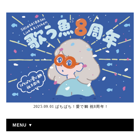
2025.09.01 ぱちぱち！愛で鯛 祝8周年！
MENU ▼