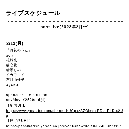
ライブスケジュール
past live(2023年2月〜)
2/13(月)
『お花のうた』
act
)
花城光
猫心愛
晴景しの
イカワマイ
石川由佳子
AyAn-E
open/start 18:30/19:00
adv/day ¥2500
1d
(
別)
URL
［配信
］
https://www.youtube.com/channel/UCpxzAZQlmqbRDz1BLDts2U
g
URL
［投げ銭
］
https://passmarket.yahoo.co.jp/event/show/detail/024ij5rbnzr21.