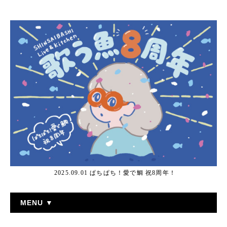
2025.09.01 ぱちぱち！愛で鯛 祝8周年！
MENU ▼