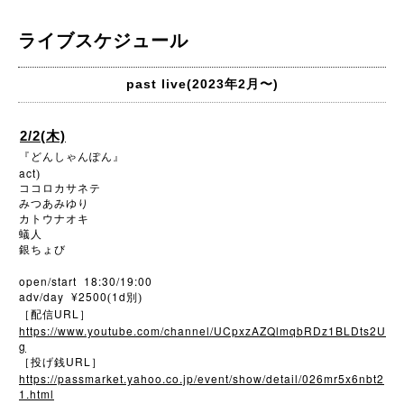
ライブスケジュール
past live(2023年2月〜)
2/2(木)
『どんしゃんぽん』
act
)
ココロカサネテ
みつあみゆり
カトウナオキ
蟻人
銀ちょび
open/start 18:30/19:00
adv/day ¥2500
1d
(
別)
URL
［配信
］
https://www.youtube.com/channel/UCpxzAZQlmqbRDz1BLDts2U
g
URL
［投げ銭
］
https://passmarket.yahoo.co.jp/event/show/detail/026mr5x6nbt2
1.html