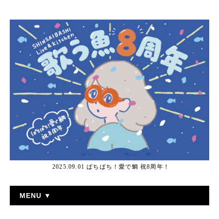
2025.09.01 ぱちぱち！愛で鯛 祝8周年！
MENU ▼