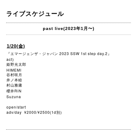
ライブスケジュール
past live(2023年1月〜)
1/20(金)
2023 SSW 1st step day.2
『エマージェンザ・ジャパン
』
act
)
姫野光太郎
HIMEMI
谷村咲月
井ノ本睦
村山雅庸
RiN
櫻井
Suzuna
open/start
adv/day ¥2000/¥2500
1d
(
別)