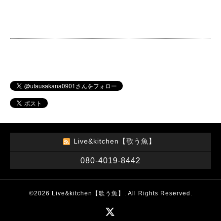
Live&kitchen【歌う魚】
080-4019-8442
©2026
Live&kitchen【歌う魚】
. All Rights Reserved.