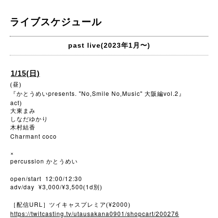
ライブスケジュール
past live(2023年1月〜)
1/15(日)
(昼)
presents. "No
Smile No
Music"
vol.2
『かとうめい
,
,
大阪編
』
act
)
大東まみ
しなだゆかり
木村結香
Charmant coco
×
percussion
かとうめい
open/start 12:00/12:30
adv/day ¥3
000/¥3
500
1d
,
,
(
別)
URL
¥2000
［配信
］ツイキャスプレミア(
)
https://twitcasting.tv/utausakana0901/shopcart/200276