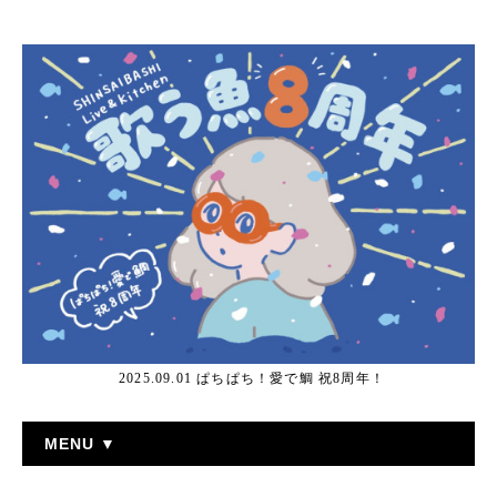
2025.09.01 ぱちぱち！愛で鯛 祝8周年！
MENU ▼