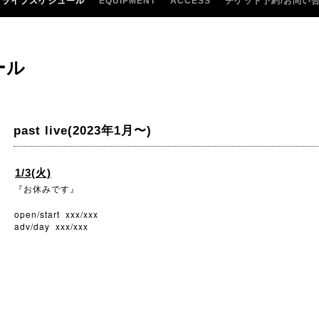
ライブスケジュール
EQUIPMENT
ACCESS
チケット予約/お問い
ール
past live(2023年1月〜)
1/3(火)
『お休みです』
open/start xxx/xxx
adv/day xxx/xxx