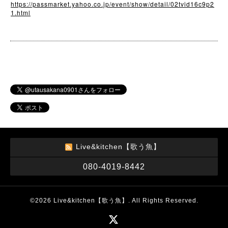
https://passmarket.yahoo.co.jp/event/show/detail/02tvid16c9p2
1.html
Live&kitchen【歌う魚】
080-4019-8442
©2026
Live&kitchen【歌う魚】
. All Rights Reserved.