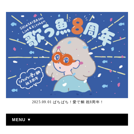
2025.09.01 ぱちぱち！愛で鯛 祝8周年！
MENU ▼