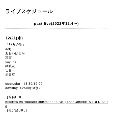
ライブスケジュール
past live(2022年12月〜)
12/21(水)
12
『
月の歌』
act
)
あおいはるか
茉実
yuyuca
結唄花
言音
前田葵
open/start 18:30/19:00
adv/day ¥2500
1d
(
別)
URL
［配信
］
https://www.youtube.com/channel/UCpxzAZQlmqbRDz1BLDts2U
g
URL
［投げ銭
］