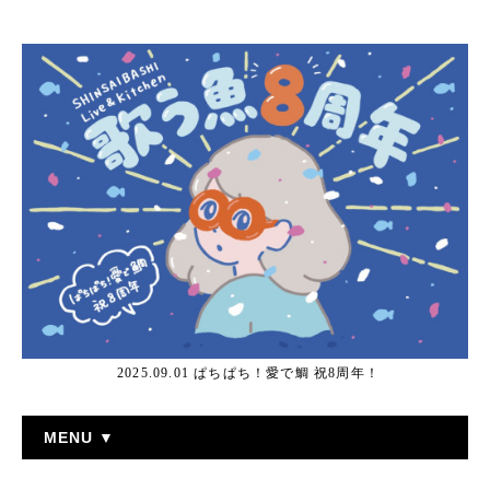
2025.09.01 ぱちぱち！愛で鯛 祝8周年！
MENU ▼