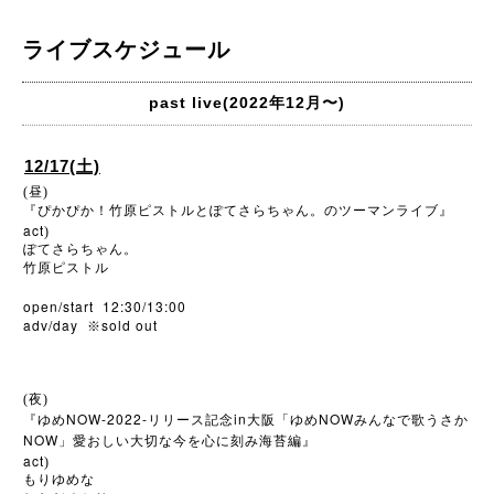
ライブスケジュール
past live(2022年12月〜)
12/17(土)
(昼)
『ぴかぴか！竹原ピストルとぽてさらちゃん。のツーマンライブ』
act
)
ぽてさらちゃん。
竹原ピストル
open/start 12:30/13:00
adv/day
sold out
※
(夜)
NOW-2022-
in
NOW
『ゆめ
リリース記念
大阪「ゆめ
みんなで歌うさか
NOW
」愛おしい大切な今を心に刻み海苔編』
act
)
もりゆめな