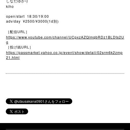
しなだゆかり
kiho
open/start 18:30/19:00
adv/day ¥2500/¥3000
1d
(
別)
URL
［配信
］
https://www.youtube.com/channel/UCpxzAZQlmqbRDz1BLDts2U
g
URL
［投げ銭
］
https://passmarket.yahoo.co.jp/event/show/detail/02srm6k2zmp
21.html