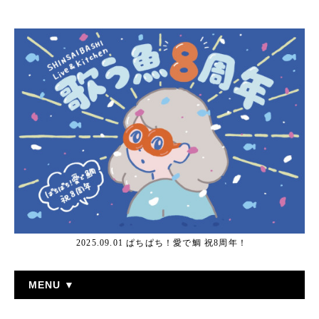
2025.09.01 ぱちぱち！愛で鯛 祝8周年！
MENU ▼