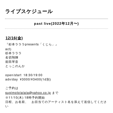
ライブスケジュール
past live(2022年12月〜)
12/16(金)
presents
『杉本ラララ
「くじら」』
act
)
杉本ラララ
名切翔輝
前田琴音
とっこのんか
open/start 18:30/19:00
adv/day ¥3000/¥3400
1d
(
別)
ご予約は
sugimotolalala@yahoo.co.jp
まで
11/10
18
※
(木)
時予約開始
日程、お名前、 お目当てのアーティスト名を添えて送信してくださ
い