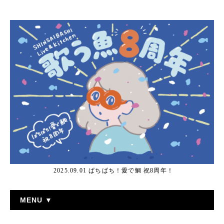
2025.09.01 ぱちぱち！愛で鯛 祝8周年！
MENU ▼