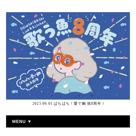
2025.09.01 ぱちぱち！愛で鯛 祝8周年！
MENU ▼