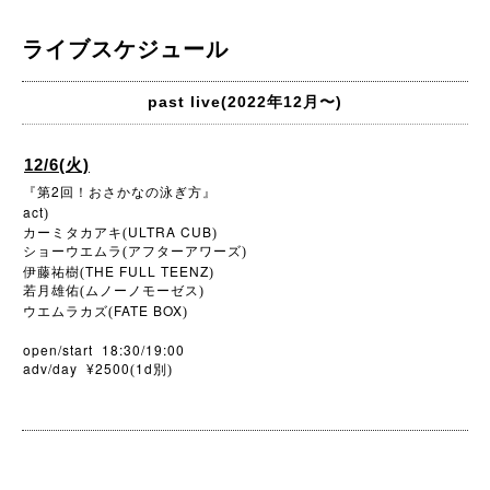
ライブスケジュール
past live(2022年12月〜)
12/6(火)
2
『第
回！おさかなの泳ぎ方』
act
)
ULTRA CUB
カーミタカアキ(
)
ショーウエムラ(アフターアワーズ)
THE FULL TEENZ
伊藤祐樹(
)
若月雄佑(ムノーノモーゼス)
FATE BOX
ウエムラカズ(
)
open/start 18:30/19:00
adv/day ¥2500
1d
(
別)