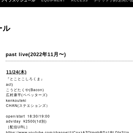
ライブスケジュール
EQUIPMENT
ACCESS
チケット予約/お問い
ール
past live(2022年11月〜)
11/24(木)
『とことこしろくま』
act
)
Bacon
こうどたくや(
)
広村康平(ペペッターズ)
kenkouteki
CHAN
(ステエションズ）
open/start 18:30/19:00
adv/day ¥2500
1d
(
別)
URL
［配信
］
https://www.youtube.com/channel/UCpxzAZQlmqbRDz1BLDts2Ug