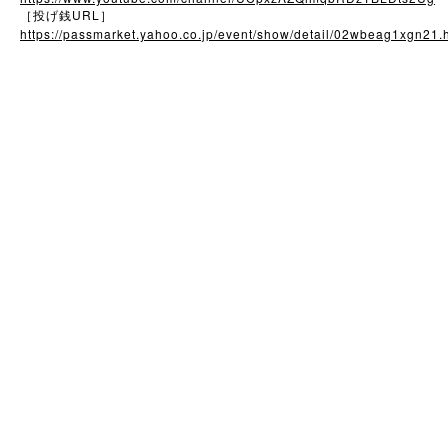
URL
［投げ銭
］
https://passmarket.yahoo.co.jp/event/show/detail/02wbeag1xgn21.